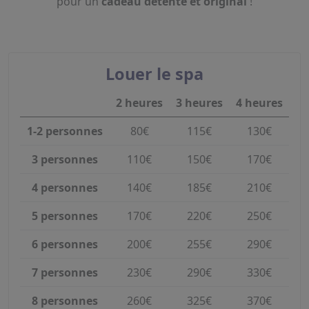
pour un
cadeau détente et original
!
Louer le spa
2 heures
3 heures
4 heures
1-2 personnes
80€
115€
130€
3 personnes
110€
150€
170€
4 personnes
140€
185€
210€
5 personnes
170€
220€
250€
6 personnes
200€
255€
290€
7 personnes
230€
290€
330€
8 personnes
260€
325€
370€