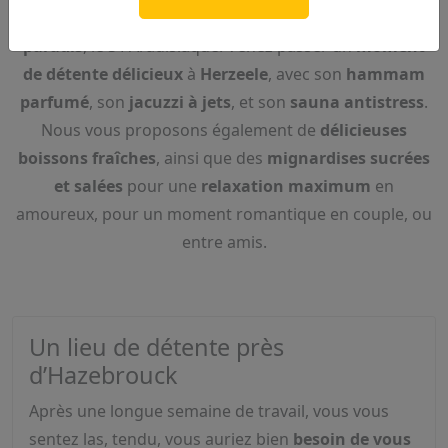
de Calais) vous accueille dans son
petit coin de
paradis
, le S’PAradisiaque. Venez passer un
moment
de détente
délicieux
à
Herzeele
, avec son
hammam
parfumé
, son
jacuzzi à jets
, et son
sauna antistress
.
Nous vous proposons également de
délicieuses
boissons fraîches
, ainsi que des
mignardises sucrées
et salées
pour une
relaxation maximum
en
amoureux, pour un moment romantique en couple, ou
entre amis.
Un lieu de détente près
d’Hazebrouck
Après une longue semaine de travail, vous vous
sentez las, tendu, vous auriez bien
besoin de vous