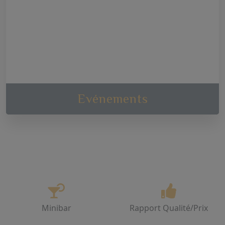
centre de bien-être près de Dunkerque
lébrer vos différentes occasions festives
Evénements
Minibar
Rapport Qualité/Prix